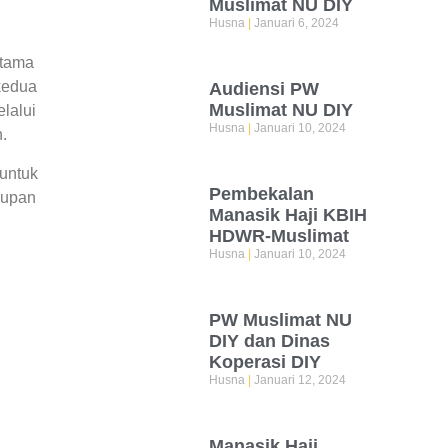
Muslimat NU DIY
Husna
Januari 6, 2024
rtama
 kedua
Audiensi PW
Muslimat NU DIY
lalui
Husna
Januari 10, 2024
.
 untuk
Pembekalan
dupan
Manasik Haji KBIH
HDWR-Muslimat
Husna
Januari 10, 2024
PW Muslimat NU
DIY dan Dinas
Koperasi DIY
Husna
Januari 12, 2024
Manasik Haji