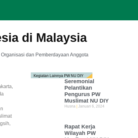
sia di Malaysia
,
Organisasi dan Pemberdayaan Anggota
Kegiatan Lainnya PW NU DIY
Seremonial
karta,
Pelantikan
da
Pengurus PW
Muslimat NU DIY
Husna
Januari 6, 2024
un
limat
gsih,
Rapat Kerja
Wilayah PW